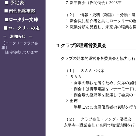
新年例会（夜間例会）2008年
（２） 情報・史料（雑誌）・分類・選
新会員に紹介者と共にロータリーの
職業分類を見直し、未充填の職業を
【ロータリークラブ会
クラブ管理運営委員会
報】
随時掲載しています
クラブの効果的運営を各委員会と協力し行
（１） ＳＡＡ・出席
ＳＡＡ
・食事の無駄を省くため、欠席の届
・例会中は携帯電話をマナーモード
・例会場の座席等を配慮して会員の
出席
・半期ごとに出席優秀者の表彰を行
（２） クラブ奉仕（ソング）委員会
永平寺へ職業奉仕と合同で職場訪問を行