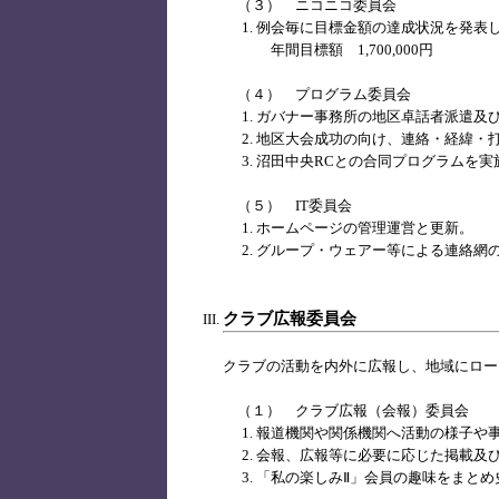
（３） ニコニコ委員会
例会毎に目標金額の達成状況を発表
年間目標額 1,700,000円
（４） プログラム委員会
ガバナー事務所の地区卓話者派遣及
地区大会成功の向け、連絡・経緯・打
沼田中央RCとの合同プログラムを実
（５） IT委員会
ホームページの管理運営と更新。
グループ・ウェアー等による連絡網
クラブ広報委員会
クラブの活動を内外に広報し、地域にロー
（１） クラブ広報（会報）委員会
報道機関や関係機関へ活動の様子や
会報、広報等に必要に応じた掲載及
「私の楽しみⅡ」会員の趣味をまとめ史