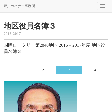
豊川ガバナー事務所
Toggl
naviga
地区役員名簿３
2016-2017
国際ロータリー第2840地区 2016－2017年度 地区役
員名簿３
1
2
3
4