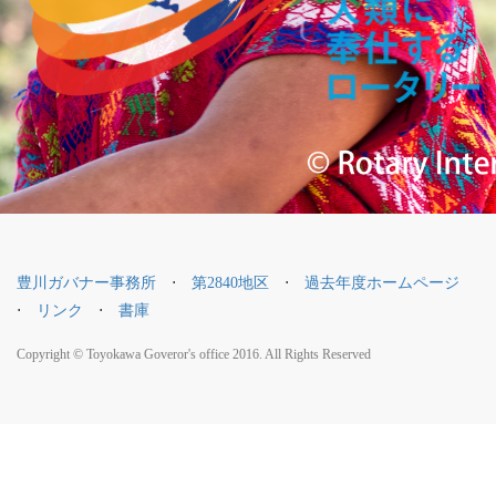
豊川ガバナー事務所
⋅
第2840地区
⋅
過去年度ホームページ
⋅
リンク
⋅
書庫
Copyright © Toyokawa Goveror's office 2016. All Rights Reserved