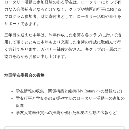
ロータリー活動に参加経験のある学友は、ロータリーにとって有
力な入会候補者となるだけでなく、クラブや地区の行事における
プログラム参加者、財団寄付者として、ロータリー活動や奉仕を
サポートできます。
三年目を迎えた本年は、昨年作成した名簿を各クラブに於いて活
用して頂くとともに本年もより充実した名簿の作成に取組んで行
く方針であります。ガバナー補佐の皆さん、各クラブの一層のご
協力を心からお願い申し上げます。
地区学友委員会の責務
学友情報の収集、関係構築と維持(My Rotary への登録など)
学友行事と学友会の支援や学友のロータリー活動への参加の
促進
学友人道奉仕賞への推薦や優れた学友の活動の広報など