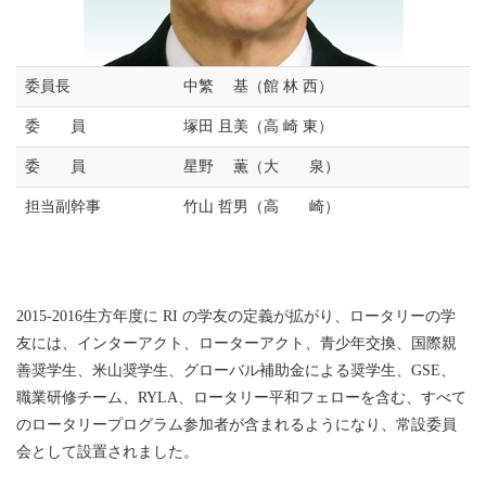
委員長
中繁 基（館 林 西）
委 員
塚田 且美（高 崎 東）
委 員
星野 薫（大 泉）
担当副幹事
竹山 哲男（高 崎）
2015-2016生方年度に RI の学友の定義が拡がり、ロータリーの学
友には、インターアクト、ローターアクト、青少年交換、国際親
善奨学生、米山奨学生、グローバル補助金による奨学生、GSE、
職業研修チーム、RYLA、ロータリー平和フェローを含む、すべて
のロータリープログラム参加者が含まれるようになり、常設委員
会として設置されました。